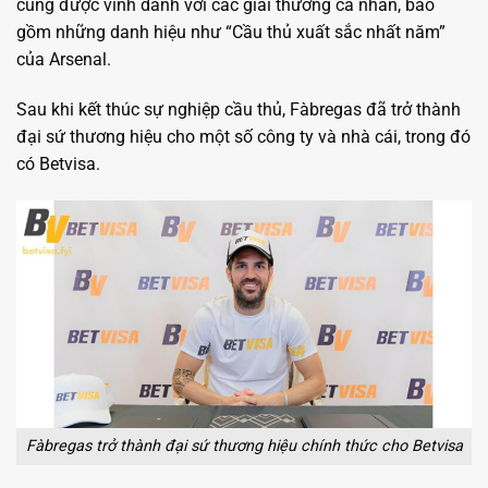
cũng được vinh danh với các giải thưởng cá nhân, bao
gồm những danh hiệu như “Cầu thủ xuất sắc nhất năm”
của Arsenal.
Sau khi kết thúc sự nghiệp cầu thủ, Fàbregas đã trở thành
đại sứ thương hiệu cho một số công ty và nhà cái, trong đó
có Betvisa.
Fàbregas trở thành đại sứ thương hiệu chính thức cho Betvisa