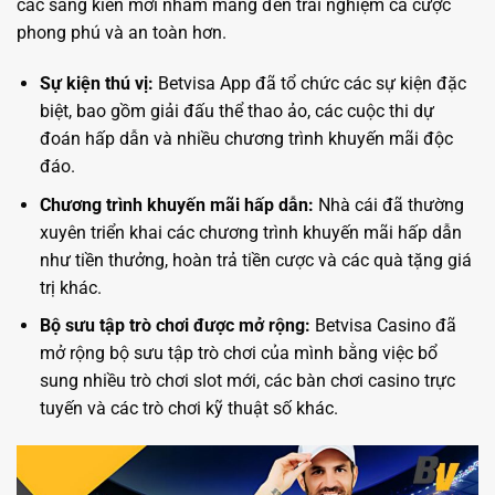
các sáng kiến mới nhằm mang đến trải nghiệm cá cược
phong phú và an toàn hơn.
Sự kiện thú vị:
Betvisa App đã tổ chức các sự kiện đặc
biệt, bao gồm giải đấu thể thao ảo, các cuộc thi dự
đoán hấp dẫn và nhiều chương trình khuyến mãi độc
đáo.
Chương trình khuyến mãi hấp dẫn:
Nhà cái đã thường
xuyên triển khai các chương trình khuyến mãi hấp dẫn
như tiền thưởng, hoàn trả tiền cược và các quà tặng giá
trị khác.
Bộ sưu tập trò chơi được mở rộng:
Betvisa Casino đã
mở rộng bộ sưu tập trò chơi của mình bằng việc bổ
sung nhiều trò chơi slot mới, các bàn chơi casino trực
tuyến và các trò chơi kỹ thuật số khác.