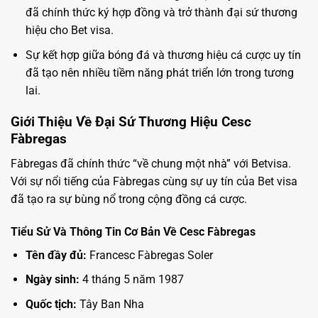
đã chính thức ký hợp đồng và trở thành đại sứ thương
hiệu cho Bet visa.
Sự kết hợp giữa bóng đá và thương hiệu cá cược uy tín
đã tạo nên nhiều tiềm năng phát triển lớn trong tương
lai.
Giới Thiệu Về Đại Sứ Thương Hiệu Cesc
Fàbregas
Fàbregas đã chính thức “về chung một nhà” với Betvisa.
Với sự nổi tiếng của Fàbregas cùng sự uy tín của Bet visa
đã tạo ra sự bùng nổ trong cộng đồng cá cược.
Tiểu Sử Và Thông Tin Cơ Bản Về Cesc Fàbregas
Tên đầy đủ:
Francesc Fàbregas Soler
Ngày sinh:
4 tháng 5 năm 1987
Quốc tịch:
Tây Ban Nha