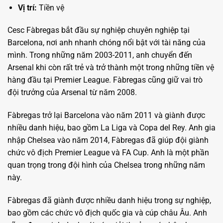
Vị trí:
Tiền vệ
Cesc Fàbregas bắt đầu sự nghiệp chuyên nghiệp tại
Barcelona, nơi anh nhanh chóng nổi bật với tài năng của
mình. Trong những năm 2003-2011, anh chuyển đến
Arsenal khi còn rất trẻ và trở thành một trong những tiền vệ
hàng đầu tại Premier League. Fàbregas cũng giữ vai trò
đội trưởng của Arsenal từ năm 2008.
Fàbregas trở lại Barcelona vào năm 2011 và giành được
nhiều danh hiệu, bao gồm La Liga và Copa del Rey. Anh gia
nhập Chelsea vào năm 2014, Fàbregas đã giúp đội giành
chức vô địch Premier League và FA Cup. Anh là một phần
quan trọng trong đội hình của Chelsea trong những năm
này.
Fàbregas đã giành được nhiều danh hiệu trong sự nghiệp,
bao gồm các chức vô địch quốc gia và cúp châu Âu. Anh