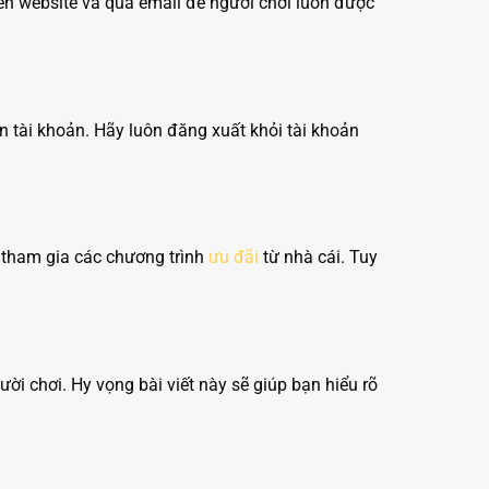
rên website và qua email để người chơi luôn được
 tài khoản. Hãy luôn đăng xuất khỏi tài khoản
à tham gia các chương trình
ưu đãi
từ nhà cái. Tuy
i chơi. Hy vọng bài viết này sẽ giúp bạn hiểu rõ