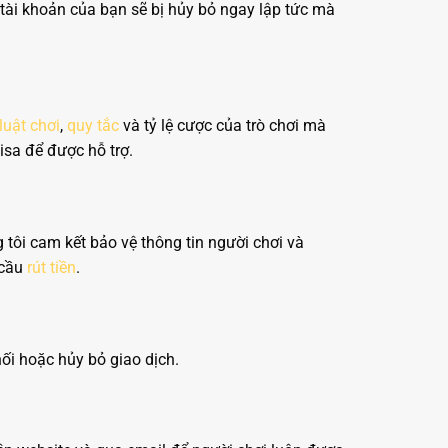
tài khoản của bạn sẽ bị hủy bỏ ngay lập tức mà
luật chơi
,
quy tắc
và tỷ lệ cược của trò chơi mà
isa để được hỗ trợ.
tôi cam kết bảo vệ thông tin người chơi và
 cầu
rút tiền
.
hối hoặc hủy bỏ giao dịch.