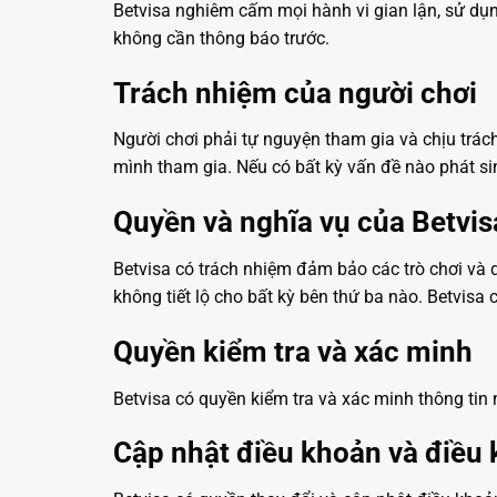
Betvisa nghiêm cấm mọi hành vi gian lận, sử dụn
không cần thông báo trước.
Trách nhiệm của người chơi
Người chơi phải tự nguyện tham gia và chịu trác
mình tham gia. Nếu có bất kỳ vấn đề nào phát si
Quyền và nghĩa vụ của Betvis
Betvisa có trách nhiệm đảm bảo các trò chơi và 
không tiết lộ cho bất kỳ bên thứ ba nào. Betvisa
Quyền kiểm tra và xác minh
Betvisa có quyền kiểm tra và xác minh thông tin 
Cập nhật điều khoản và điều 