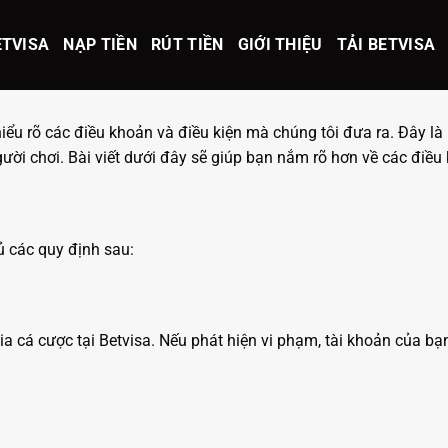
ETVISA
NẠP TIỀN
RÚT TIỀN
GIỚI THIỆU
TẢI BETVISA
 hiểu rõ các điều khoản và điều kiện mà chúng tôi đưa ra. Đây 
gười chơi. Bài viết dưới đây sẽ giúp bạn nắm rõ hơn về các điều
ủ các quy định sau:
a cá cược tại Betvisa. Nếu phát hiện vi phạm, tài khoản của b