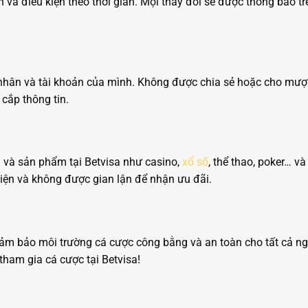
 và điều kiện theo thời gian. Mọi thay đổi sẽ được thông báo t
 nhân và tài khoản của mình. Không được chia sẻ hoặc cho mượn
cắp thông tin.
 và sản phẩm tại Betvisa như casino,
xổ số
, thể thao, poker… v
kiện và không được gian lận để nhận ưu đãi.
m bảo môi trường cá cược công bằng và an toàn cho tất cả ngườ
tham gia cá cược tại Betvisa!