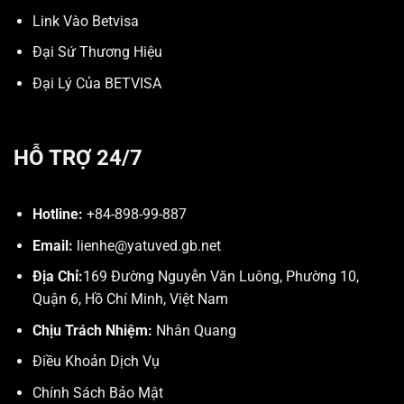
Link Vào Betvisa
Đại Sứ Thương Hiệu
Đại Lý Của BETVISA
HỖ TRỢ 24/7
Hotline:
+84-898-99-887
Email:
lienhe@yatuved.gb.net
Địa Chỉ:
169 Đường Nguyễn Văn Luông, Phường 10,
Quận 6, Hồ Chí Minh, Việt Nam
Chịu Trách Nhiệm:
Nhân Quang
Điều Khoản Dịch Vụ
Chính Sách Bảo Mật