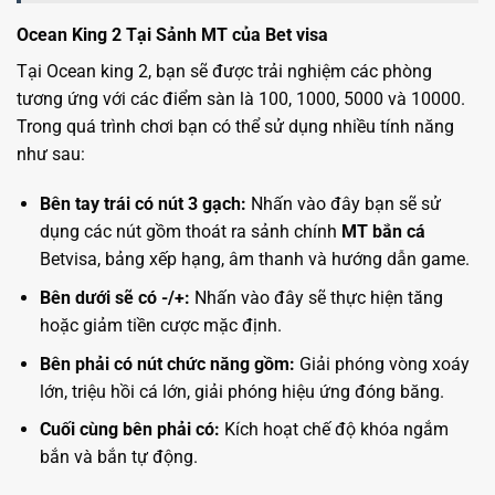
Ocean King 2 Tại Sảnh MT của Bet visa
Tại Ocean king 2, bạn sẽ được trải nghiệm các phòng
tương ứng với các điểm sàn là 100, 1000, 5000 và 10000.
Trong quá trình chơi bạn có thể sử dụng nhiều tính năng
như sau:
Bên tay trái có nút 3 gạch:
Nhấn vào đây bạn sẽ sử
dụng các nút gồm thoát ra sảnh chính
MT bắn cá
Betvisa, bảng xếp hạng, âm thanh và hướng dẫn game.
Bên dưới sẽ có -/+:
Nhấn vào đây sẽ thực hiện tăng
hoặc giảm tiền cược mặc định.
Bên phải có nút chức năng gồm:
Giải phóng vòng xoáy
lớn, triệu hồi cá lớn, giải phóng hiệu ứng đóng băng.
Cuối cùng bên phải có:
Kích hoạt chế độ khóa ngắm
bắn và bắn tự động.