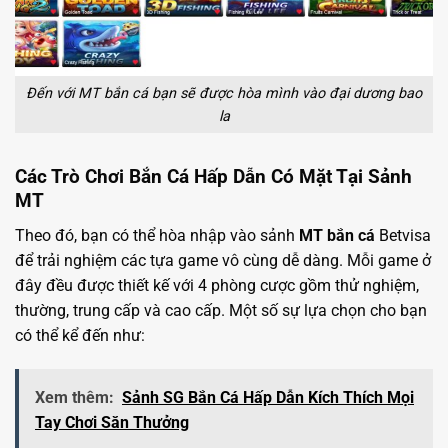
Đến với MT bắn cá bạn sẽ được hòa mình vào đại dương bao
la
Các Trò Chơi Bắn Cá Hấp Dẫn Có Mặt Tại Sảnh
MT
Theo đó, bạn có thể hòa nhập vào sảnh
MT bắn cá
Betvisa
để trải nghiệm các tựa game vô cùng dễ dàng. Mỗi game ở
đây đều được thiết kế với 4 phòng cược gồm thử nghiệm,
thường, trung cấp và cao cấp. Một số sự lựa chọn cho bạn
có thể kể đến như:
Xem thêm:
Sảnh SG Bắn Cá Hấp Dẫn Kích Thích Mọi
Tay Chơi Săn Thưởng