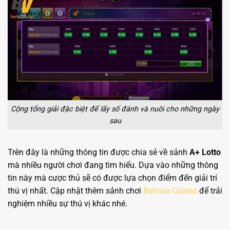
Cộng tổng giải đặc biệt để lấy số đánh và nuôi cho những ngày
sau
Trên đây là những thông tin được chia sẻ về sảnh
A+ Lotto
mà nhiều người chơi đang tìm hiểu. Dựa vào những thông
tin này mà cược thủ sẽ có được lựa chọn điểm đến giải trí
thú vị nhất. Cập nhật thêm sảnh chơi
Betvisa Casino
để trải
nghiệm nhiều sự thú vị khác nhé.