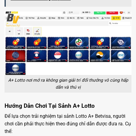
A+ Lotto nơi mở ra không gian giải trí đổi thưởng vô cùng hấp
dẫn và thú vị
Hướng Dẫn Chơi Tại Sảnh A+ Lotto
Để lựa chọn trải nghiệm tại sảnh Lotto A+ Betvisa, người
chơi cần phải thực hiện theo đúng chỉ dẫn được đưa ra. Cụ
thể: