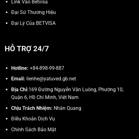
Link Vào Betvisa
Đại Sứ Thương Hiệu
Đại Lý Của BETVISA
HỖ TRỢ 24/7
Hotline:
+84-898-99-887
Email:
lienhe@yatuved.gb.net
Địa Chỉ:
169 Đường Nguyễn Văn Luông, Phường 10,
Quận 6, Hồ Chí Minh, Việt Nam
Chịu Trách Nhiệm:
Nhân Quang
Điều Khoản Dịch Vụ
Chính Sách Bảo Mật