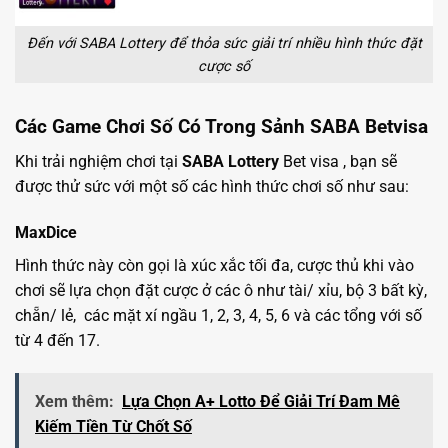
Đến với SABA Lottery để thỏa sức giải trí nhiều hình thức đặt
cược số
Các Game Chơi Số Có Trong Sảnh SABA Betvisa
Khi trải nghiệm chơi tại
SABA Lottery
Bet visa , bạn sẽ
được thử sức với một số các hình thức chơi số như sau:
MaxDice
Hình thức này còn gọi là xúc xắc tối đa, cược thủ khi vào
chơi sẽ lựa chọn đặt cược ở các ô như tài/ xỉu, bộ 3 bất kỳ,
chẵn/ lẻ, các mặt xí ngầu 1, 2, 3, 4, 5, 6 và các tổng với số
từ 4 đến 17.
Xem thêm:
Lựa Chọn A+ Lotto Để Giải Trí Đam Mê
Kiếm Tiền Từ Chốt Số