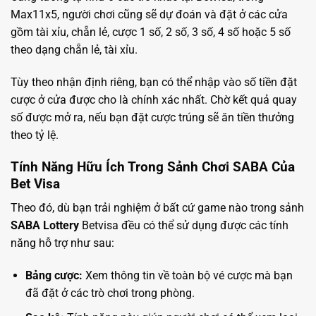
Max11x5, người chơi cũng sẽ dự đoán và đặt ở các cửa
gồm tài xỉu, chẵn lẻ, cược 1 số, 2 số, 3 số, 4 số hoặc 5 số
theo dạng chẵn lẻ, tài xỉu.
Tùy theo nhận định riêng, bạn có thể nhập vào số tiền đặt
cược ở cửa được cho là chính xác nhất. Chờ kết quả quay
số được mở ra, nếu bạn đặt cược trúng sẽ ăn tiền thưởng
theo tỷ lệ.
Tính Năng Hữu Ích Trong Sảnh Chơi SABA Của
Bet Visa
Theo đó, dù bạn trải nghiệm ở bất cứ game nào trong sảnh
SABA Lottery
Betvisa đều có thể sử dụng được các tính
năng hỗ trợ như sau:
Bảng cược:
Xem thông tin về toàn bộ vé cược mà bạn
đã đặt ở các trò chơi trong phòng.