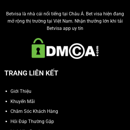
Betvisa
là nhà cái nổi tiếng tại Châu Á.
Bet visa
hiện đang
mở rộng thị trường tại Việt Nam. Nhận thưởng lớn khi tải
Betvisa app uy tín
TRANG LIÊN KẾT
Giới Thiệu
Khuyến Mãi
Chăm Sóc Khách Hàng
Hỏi Đáp Thường Gặp