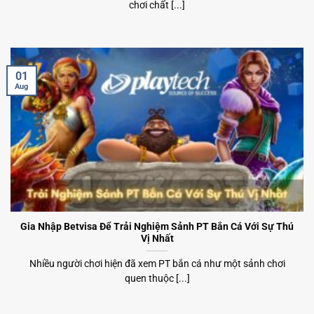
chơi chất [...]
01
Aug
Gia Nhập Betvisa Để Trải Nghiệm Sảnh PT Bắn Cá Với Sự Thú
Vị Nhất
Nhiều người chơi hiện đã xem PT bắn cá như một sảnh chơi
quen thuộc [...]