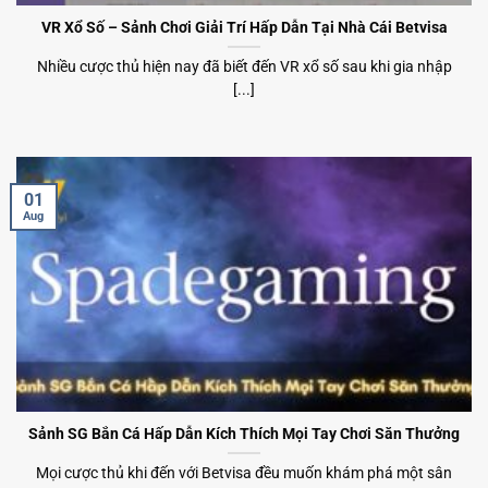
VR Xổ Số – Sảnh Chơi Giải Trí Hấp Dẫn Tại Nhà Cái Betvisa
Nhiều cược thủ hiện nay đã biết đến VR xổ số sau khi gia nhập
[...]
01
Aug
Sảnh SG Bắn Cá Hấp Dẫn Kích Thích Mọi Tay Chơi Săn Thưởng
Mọi cược thủ khi đến với Betvisa đều muốn khám phá một sân