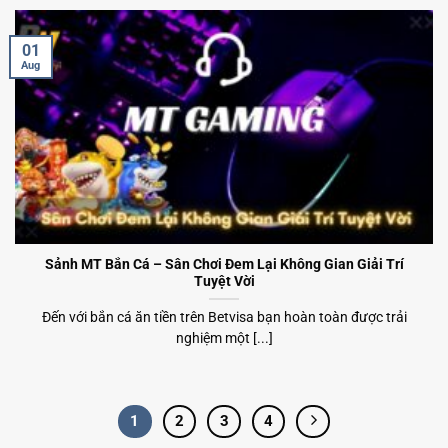
01
Aug
Sảnh MT Bắn Cá – Sân Chơi Đem Lại Không Gian Giải Trí
Tuyệt Vời
Đến với bắn cá ăn tiền trên Betvisa bạn hoàn toàn được trải
nghiệm một [...]
1
2
3
4