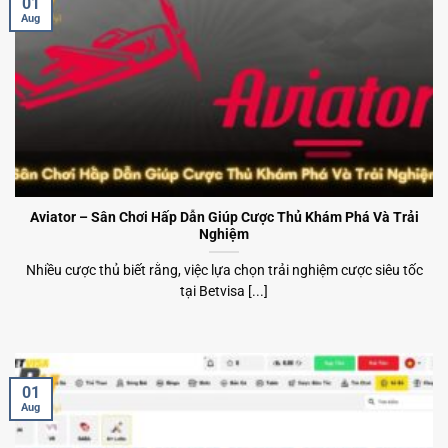
01
Aug
Aviator – Sân Chơi Hấp Dẫn Giúp Cược Thủ Khám Phá Và Trải
Nghiệm
Nhiều cược thủ biết rằng, việc lựa chọn trải nghiệm cược siêu tốc
tại Betvisa [...]
01
Aug